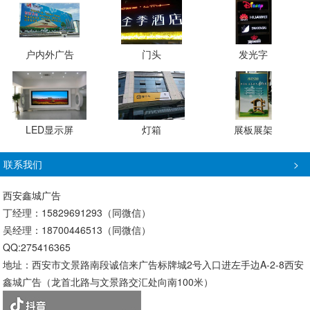
户内外广告
门头
发光字
LED显示屏
灯箱
展板展架
联系我们
>
西安鑫城广告
丁经理：15829691293（同微信）
吴经理：18700446513（同微信）
QQ:275416365
地址：西安市文景路南段诚信来广告标牌城2号入口进左手边A-2-8西安
鑫城广告（龙首北路与文景路交汇处向南100米）