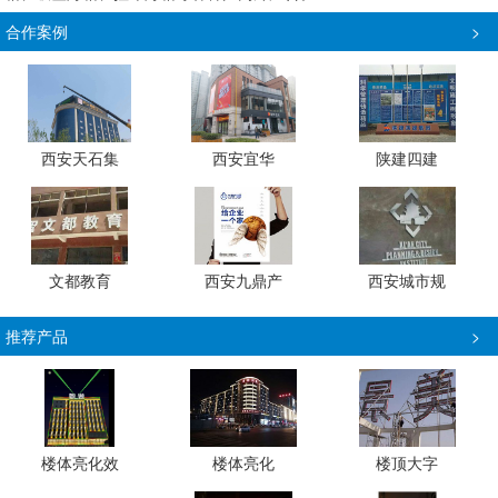
合作案例
>
西安天石集
西安宜华
陕建四建
文都教育
西安九鼎产
西安城市规
推荐产品
>
楼体亮化效
楼体亮化
楼顶大字