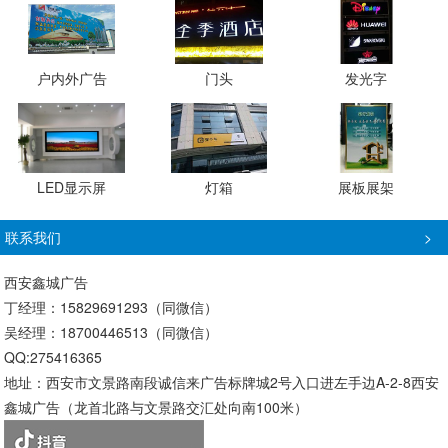
户内外广告
门头
发光字
LED显示屏
灯箱
展板展架
联系我们
>
西安鑫城广告
丁经理：15829691293（同微信）
吴经理：18700446513（同微信）
QQ:275416365
地址：西安市文景路南段诚信来广告标牌城2号入口进左手边A-2-8西安
鑫城广告（龙首北路与文景路交汇处向南100米）