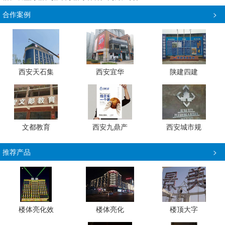
合作案例
>
西安天石集
西安宜华
陕建四建
文都教育
西安九鼎产
西安城市规
推荐产品
>
楼体亮化效
楼体亮化
楼顶大字