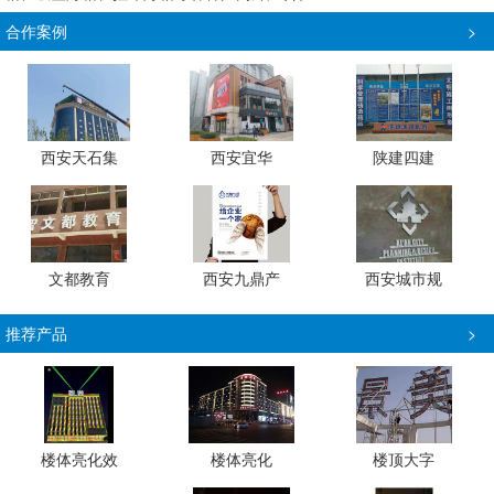
合作案例
>
西安天石集
西安宜华
陕建四建
文都教育
西安九鼎产
西安城市规
推荐产品
>
楼体亮化效
楼体亮化
楼顶大字