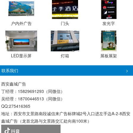
户内外广告
门头
发光字
LED显示屏
灯箱
展板展架
联系我们
>
西安鑫城广告
丁经理：15829691293（同微信）
吴经理：18700446513（同微信）
QQ:275416365
地址：西安市文景路南段诚信来广告标牌城2号入口进左手边A-2-8西安
鑫城广告（龙首北路与文景路交汇处向南100米）